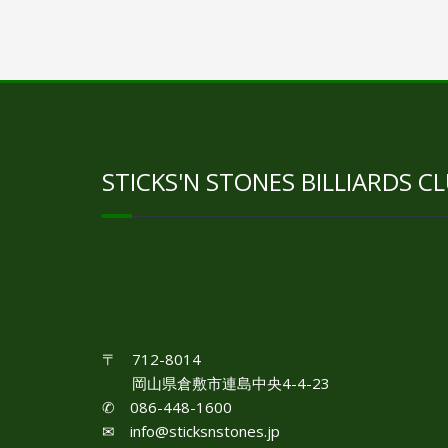
STICKS'N STONES BILLIARDS C
〒 712-8014
岡山県倉敷市連島中央4-4-23
✆ 086-448-1600
✉ info@sticksnstones.jp